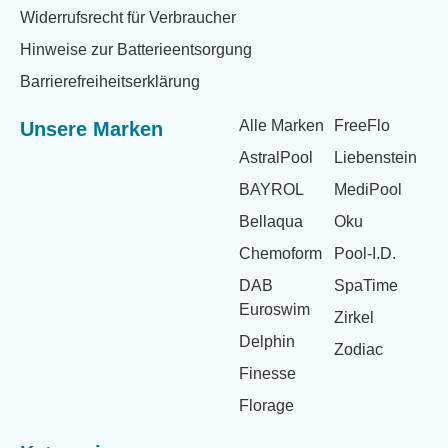
Widerrufsrecht für Verbraucher
Hinweise zur Batterieentsorgung
Barrierefreiheitserklärung
Alle Marken
FreeFlo
Unsere Marken
AstralPool
Liebenstein
BAYROL
MediPool
Bellaqua
Oku
Chemoform
Pool-I.D.
DAB
SpaTime
Euroswim
Zirkel
Delphin
Zodiac
Finesse
Florage