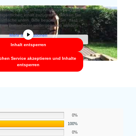
rade einen Platzhalterinhalt von
YouTube
.
igentlichen Inhalt zuzugreifen, klicken Sie
altfläche unten. Bitte beachten Sie, dass
n an Drittanbieter weitergegeben werden.
Mehr Informationen
Inhalt entsperren
ichen Service akzeptieren und Inhalte
entsperren
0%
100%
0%