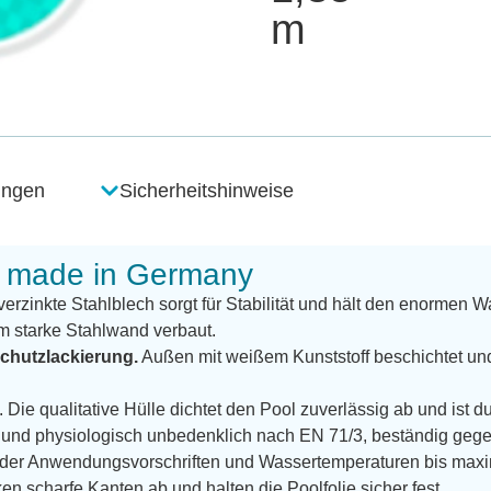
m
ungen
Sicherheitshinweise
- made in Germany
erzinkte Stahlblech sorgt für Stabilität und hält den enormen W
m starke Stahlwand verbaut.
chutzlackierung.
Außen mit weißem Kunststoff beschichtet un
. Die qualitative Hülle dichtet den Pool zuverlässig ab und ist 
len und physiologisch unbedenklich nach EN 71/3, beständig g
g der Anwendungsvorschriften und Wassertemperaturen bis max
n scharfe Kanten ab und halten die Poolfolie sicher fest.