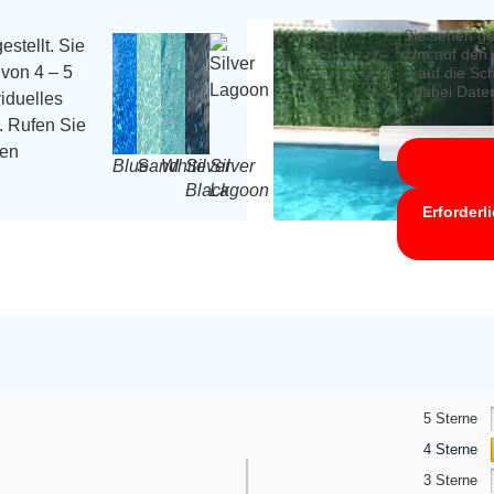
Sie sehen ge
estellt. Sie
Um auf den e
von 4 – 5
auf die Sch
dabei Date
iduelles
. Rufen Sie
ren
Blue
Sand
White
Silver
Silver
Black
Lagoon
Erforderl
5 Sterne
4 Sterne
3 Sterne