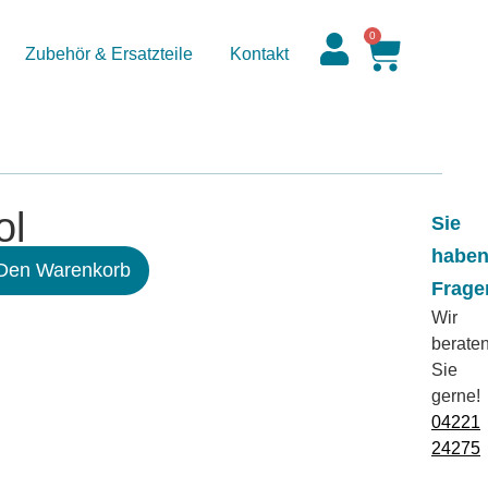
0
Zubehör & Ersatzteile
Kontakt
ol
Sie
habe
 Den Warenkorb
Frage
Wir
berate
Sie
gerne!
04221
24275