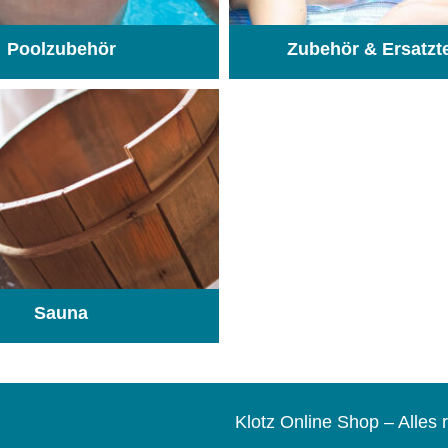
Poolzubehör
Zubehör & Ersatzt
(31)
Sauna
(104)
Klotz Online Shop – Alle