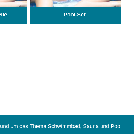
eile
Pool-Set
(74)
(1)
s rund um das Thema Schwimmbad, Sauna und Pool