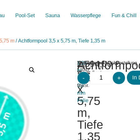
au
Pool-Set
Sauna
Wasserpflege
Fun & Chill
 5,75 m
/ Achtformpool 3,5 x 5,75 m, Tiefe 1,35 m
Achtformpo
2.594,00
€
Merken
Artikelnummer:
1,35
Verfügbar bei Nachbestellung
inkl.
zzgl.
13042
m
19
Versandkosten
3,5
-
+
In
Tiefe
%
x
0,8
MwSt.
mm
5,75
Folie
m,
Tiefe
1,35