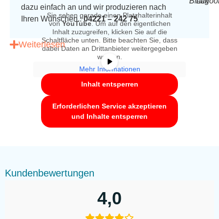
Black
Lagoo
dazu einfach an und wir produzieren nach
Sie sehen gerade einen Platzhalterinhalt
Ihren Wünschen.:
04221 – 242 75
von
YouTube
. Um auf den eigentlichen
Inhalt zuzugreifen, klicken Sie auf die
Schaltfläche unten. Bitte beachten Sie, dass
Weiterlesen
dabei Daten an Drittanbieter weitergegeben
werden.
Mehr Informationen
Kundenbewertungen
Inhalt entsperren
Erforderlichen Service akzeptieren
Sicherheitshinweise
und Inhalte entsperren
Kundenbewertungen
4,0