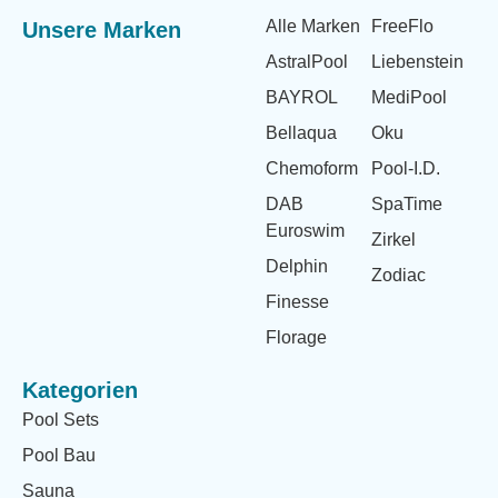
Alle Marken
FreeFlo
Unsere Marken
AstralPool
Liebenstein
BAYROL
MediPool
Bellaqua
Oku
Chemoform
Pool-I.D.
DAB
SpaTime
Euroswim
Zirkel
Delphin
Zodiac
Finesse
Florage
Kategorien
Pool Sets
Pool Bau
Sauna