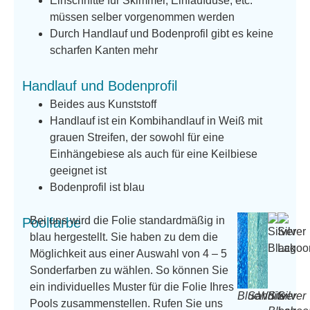
Einschnitte für Skimmer, Einlaufdüse, etc.
müssen selber vorgenommen werden
Durch Handlauf und Bodenprofil gibt es keine
scharfen Kanten mehr
Handlauf und Bodenprofil
Beides aus Kunststoff
Handlauf ist ein Kombihandlauf in Weiß mit
grauen Streifen, der sowohl für eine
Einhängebiese als auch für eine Keilbiese
geeignet ist
Bodenprofil ist blau
Bei uns wird die Folie standardmäßig in
Poolfarbe
blau hergestellt. Sie haben zu dem die
Möglichkeit aus einer Auswahl von 4 – 5
Sonderfarben zu wählen. So können Sie
ein individuelles Muster für die Folie Ihres
Blue
Sand
White
Silver
Silver
Pools zusammenstellen. Rufen Sie uns