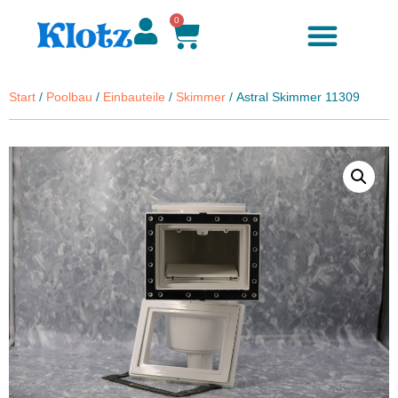
0
Zubehör & Ersatzteile
Start
/
Poolbau
/
Einbauteile
/
Skimmer
/ Astral Skimmer 11309