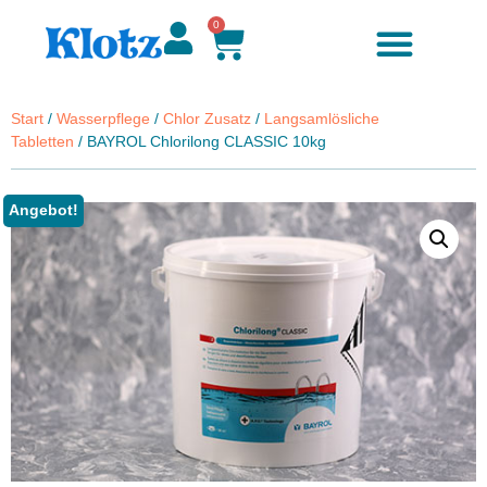
0
Start
/
Wasserpflege
/
Chlor Zusatz
/
Langsamlösliche
Tabletten
/ BAYROL Chlorilong CLASSIC 10kg
Angebot!