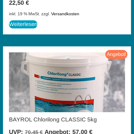
22,50
€
inkl. 19 % MwSt.
zzgl.
Versandkosten
Weiterlesen
Angebot!
BAYROL Chlorilong CLASSIC 5kg
UVP:
Angebot:
57,00
€
70,45
€