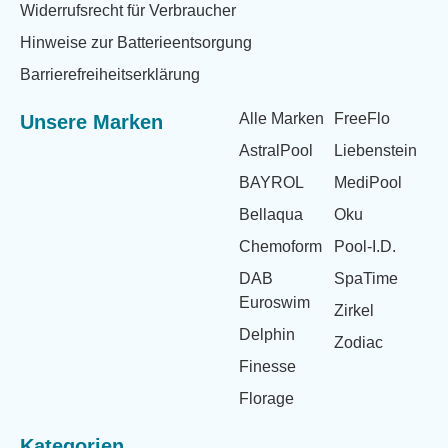
Widerrufsrecht für Verbraucher
Hinweise zur Batterieentsorgung
Barrierefreiheitserklärung
Alle Marken
FreeFlo
Unsere Marken
AstralPool
Liebenstein
BAYROL
MediPool
Bellaqua
Oku
Chemoform
Pool-I.D.
DAB
SpaTime
Euroswim
Zirkel
Delphin
Zodiac
Finesse
Florage
Kategorien