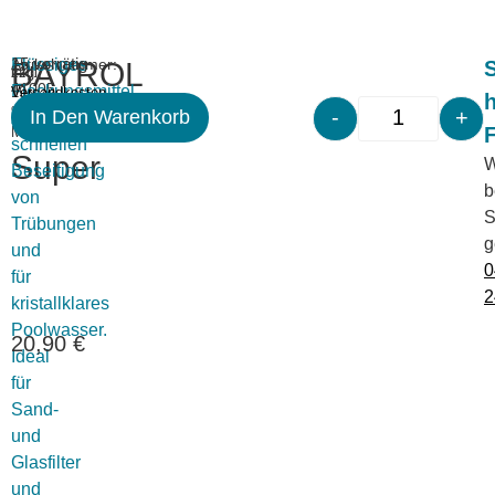
Merken
Artikelnummer:
Flüssiges
15 vorrätig
BAYROL
S
inkl.
zzgl.
41005
Flockungsmittel
19
Versandkosten
Quickflock
-
+
%
In Den Warenkorb
zur
MwSt.
schnellen
Super
W
Beseitigung
b
von
S
Trübungen
g
und
0
für
2
kristallklares
Poolwasser.
20,90
€
Ideal
für
Sand-
und
Glasfilter
und