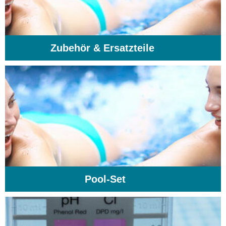
Zubehör & Ersatzteile
(74)
Pool-Set
(1)