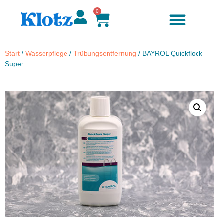
0
Zubehör & Ersatzteile
Start
/
Wasserpflege
/
Trübungsentfernung
/ BAYROL Quickflock
Super