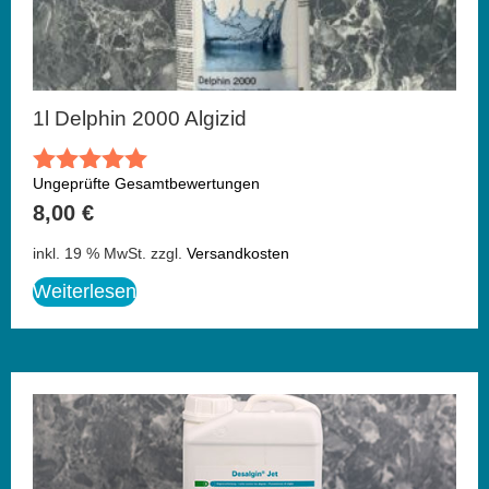
1l Delphin 2000 Algizid
Ungeprüfte Gesamtbewertungen
Bewertet
mit
8,00
€
5.00
von 5
inkl. 19 % MwSt.
zzgl.
Versandkosten
Weiterlesen