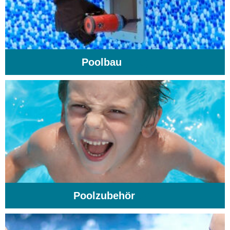
Poolbau
(195)
Poolzubehör
(31)