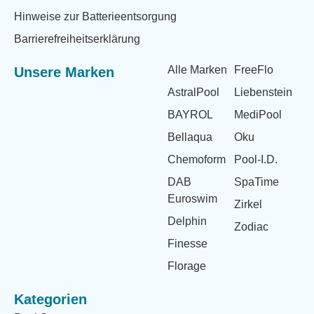
Hinweise zur Batterieentsorgung
Barrierefreiheitserklärung
Alle Marken
FreeFlo
Unsere Marken
AstralPool
Liebenstein
BAYROL
MediPool
Bellaqua
Oku
Chemoform
Pool-I.D.
DAB
SpaTime
Euroswim
Zirkel
Delphin
Zodiac
Finesse
Florage
Kategorien