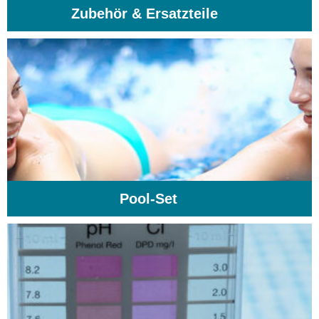
Zubehör & Ersatzteile
(74)
Pool-Set
(1)