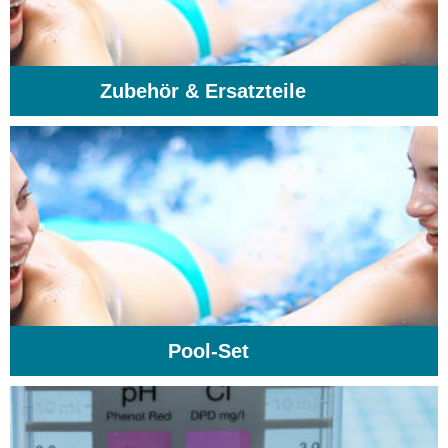
Zubehör & Ersatzteile
(74)
Pool-Set
(1)