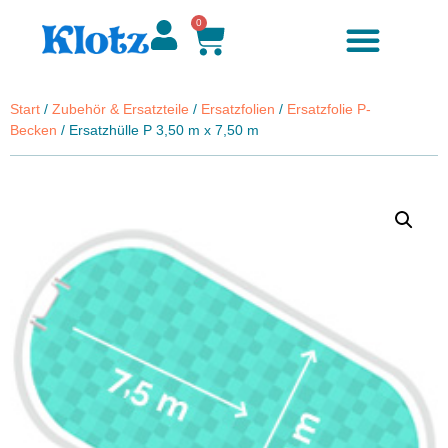
0
Zubehör & Ersatzteile
Start
/
Zubehör & Ersatzteile
/
Ersatzfolien
/
Ersatzfolie P-
Becken
/ Ersatzhülle P 3,50 m x 7,50 m