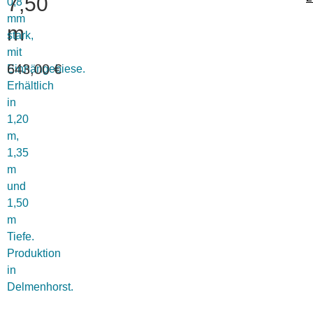
7,50
0,8
mm
m
stark,
mit
643,00
€
Einhängebiese.
Erhältlich
in
1,20
m,
1,35
m
und
1,50
m
Tiefe.
Produktion
in
Delmenhorst.