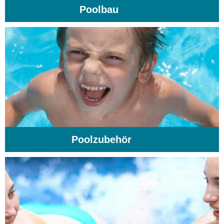
Poolbau
(195)
Poolzubehör
(31)