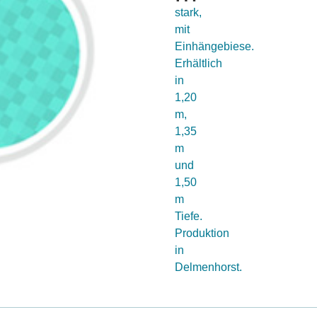
stark,
mit
Einhängebiese.
Erhältlich
in
1,20
m,
1,35
m
und
1,50
m
Tiefe.
Produktion
in
Delmenhorst.