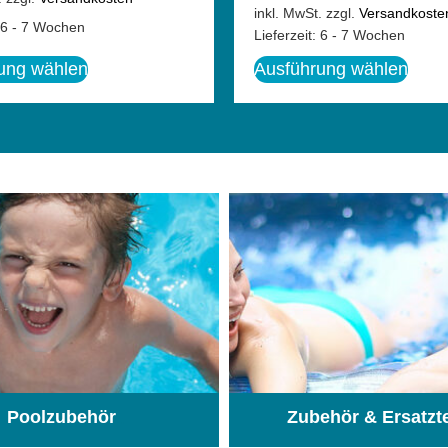
inkl. MwSt.
zzgl.
Versandkoste
6 - 7 Wochen
Lieferzeit:
6 - 7 Wochen
ung wählen
Ausführung wählen
Poolzubehör
Zubehör & Ersatzt
(31)