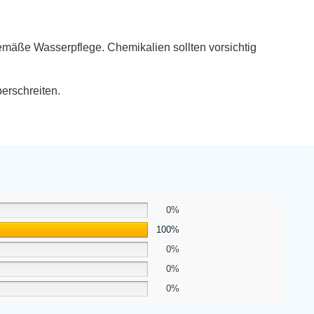
gemäße Wasserpflege. Chemikalien sollten vorsichtig
berschreiten.
0%
100%
0%
0%
0%