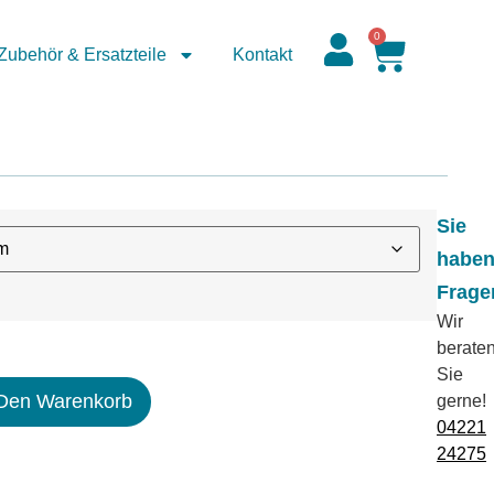
0
Zubehör & Ersatzteile
Kontakt
Sie
habe
Frage
Wir
berate
Sie
 Den Warenkorb
gerne!
04221
24275