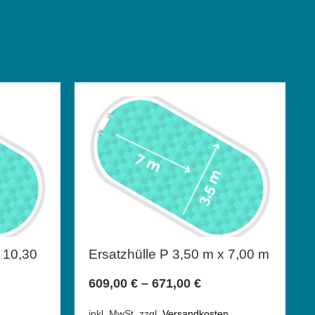
x 10,30
Ersatzhülle P 3,50 m x 7,00 m
609,00
€
–
671,00
€
inkl. MwSt.
zzgl.
Versandkosten