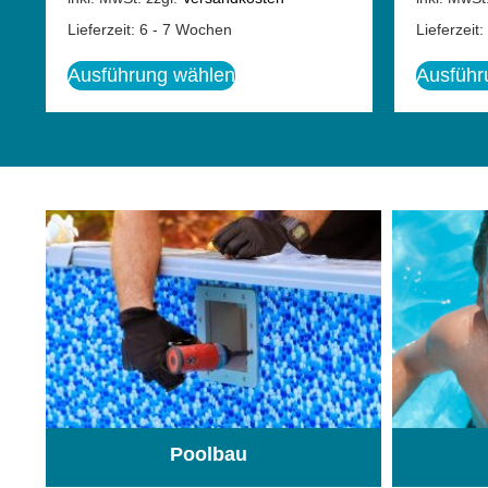
Lieferzeit:
6 - 7 Wochen
Lieferzeit:
Ausführung wählen
Ausführ
Poolbau
(195)