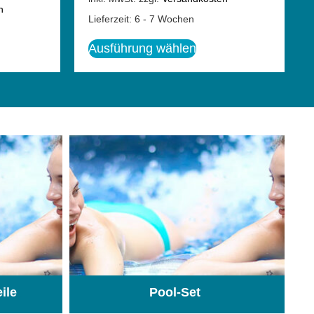
n
Lieferzeit:
6 - 7 Wochen
Ausführung wählen
eile
Pool-Set
(74)
(1)