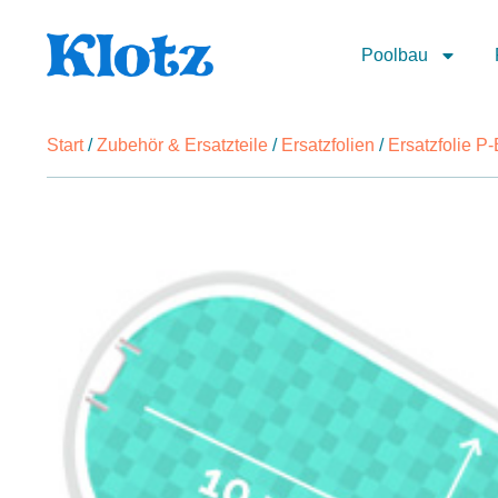
Poolbau
Start
/
Zubehör & Ersatzteile
/
Ersatzfolien
/
Ersatzfolie P