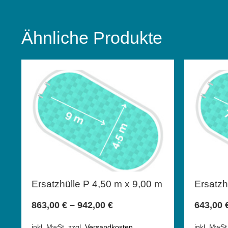
Ähnliche Produkte
Ersatzhülle P 4,50 m x 9,00 m
Ersatzh
863,00
€
–
942,00
€
643,00
inkl. MwSt.
zzgl.
Versandkosten
inkl. MwSt