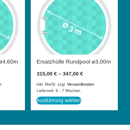
 ø4,60m
Ersatzhülle Rundpool ø3,00m
315,00
€
–
347,00
€
n
inkl. MwSt.
zzgl.
Versandkosten
Lieferzeit:
6 - 7 Wochen
Ausführung wählen