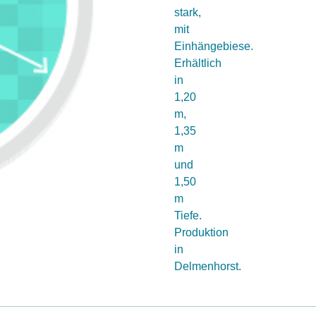
stark,
mit
Einhängebiese.
Erhältlich
in
1,20
m,
1,35
m
und
1,50
m
Tiefe.
Produktion
in
Delmenhorst.