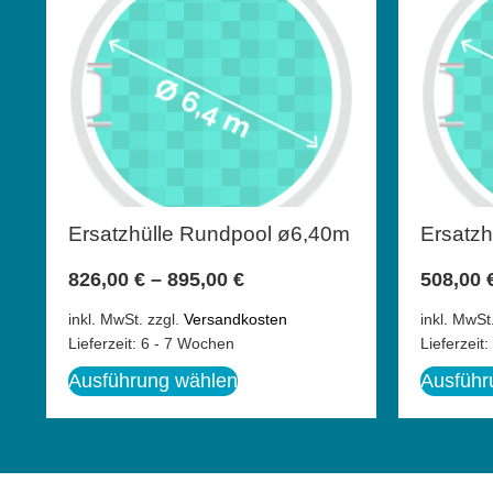
Ersatzhülle Rundpool ø6,40m
Ersatz
826,00
€
–
895,00
€
508,00
inkl. MwSt.
zzgl.
Versandkosten
inkl. MwSt
Lieferzeit:
6 - 7 Wochen
Lieferzeit:
Ausführung wählen
Ausführ