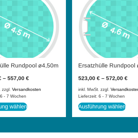
hülle Rundpool ø4,50m
Ersatzhülle Rundpool
€
–
557,00
€
523,00
€
–
572,00
€
.
zzgl.
Versandkosten
inkl. MwSt.
zzgl.
Versandkoste
6 - 7 Wochen
Lieferzeit:
6 - 7 Wochen
ung wählen
Ausführung wählen