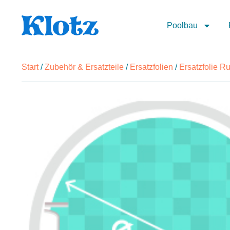
Poolbau
Start
/
Zubehör & Ersatzteile
/
Ersatzfolien
/
Ersatzfolie 