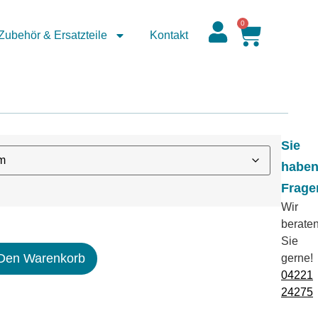
0
Zubehör & Ersatzteile
Kontakt
Sie
habe
Frage
Wir
berate
Sie
 Den Warenkorb
gerne!
04221
24275