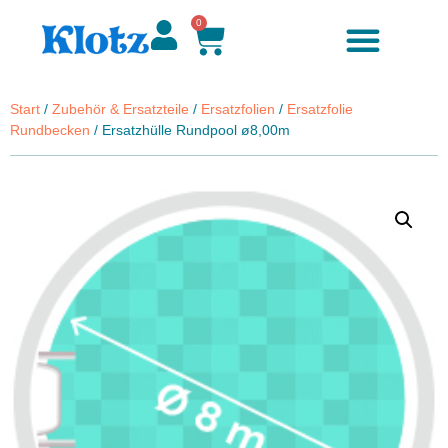
0
Start
/
Zubehör & Ersatzteile
/
Ersatzfolien
/
Ersatzfolie
Rundbecken
/ Ersatzhülle Rundpool ø8,00m