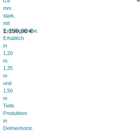
0,8
mm
stark,
mit
1.159,00
€
Einhängebiese.
Erhältlich
in
1,20
m,
1,35
m
und
1,50
m
Tiefe.
Produktion
in
Delmenhorst.