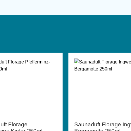
ft Florage
Saunaduft Florage Ing
minz-Kiefer 250ml
Bergamotte 250ml