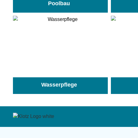
Poolbau
(195)
Wasserpflege
(103)