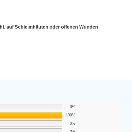
cht, auf Schleimhäuten oder offenen Wunden
0%
100%
0%
0%