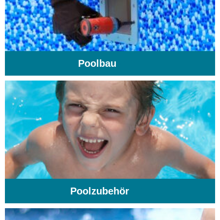
Poolbau
(195)
Poolzubehör
(31)