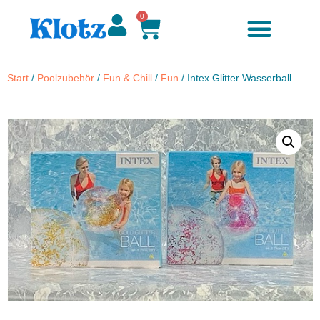
0
Start
/
Poolzubehör
/
Fun & Chill
/
Fun
/ Intex Glitter Wasserball