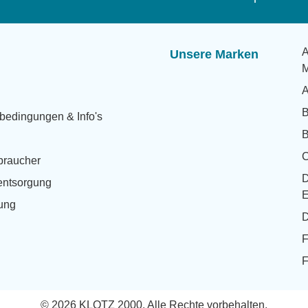
A
Unsere Marken
M
A
bedingungen & Info's
B
rbraucher
eentsorgung
E
rung
D
F
F
© 2026 KLOTZ 2000. Alle Rechte vorbehalten.