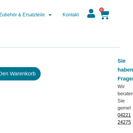
0
Zubehör & Ersatzteile
Kontakt
Sie
habe
 Den Warenkorb
Frage
Wir
berate
Sie
gerne!
04221
24275