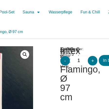
Pool-Set
Sauna
Wasserpflege
Fun & Chill
ingo, Ø 97 cm
Intex
5,90
€
Merken
Artikelnummer:
7 vorrätig
inkl.
zzgl.
3902173
19
Versandkosten
Tropic
-
+
In
%
Flamingo,
MwSt.
Ø
97
cm