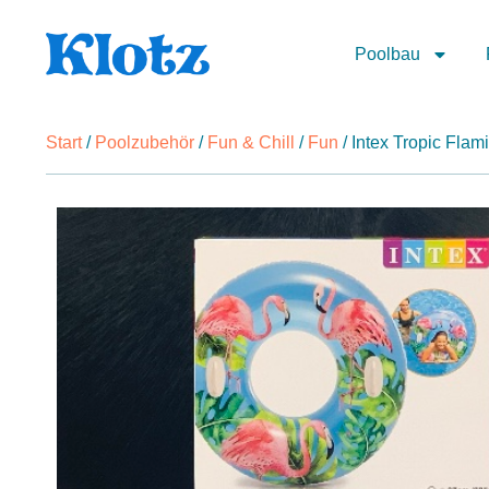
Poolbau
Start
/
Poolzubehör
/
Fun & Chill
/
Fun
/ Intex Tropic Flam