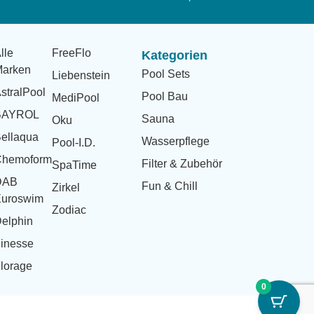
lle
FreeFlo
Kategorien
arken
Pool Sets
Liebenstein
stralPool
Pool Bau
MediPool
BAYROL
Sauna
Oku
ellaqua
Wasserpflege
Pool-I.D.
Chemoform
Filter & Zubehör
SpaTime
DAB
Fun & Chill
Zirkel
uroswim
Zodiac
elphin
inesse
lorage
0