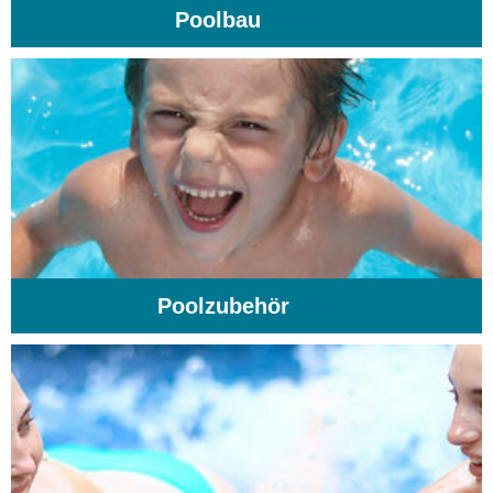
Poolbau
(195)
Poolzubehör
(31)