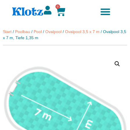
0
Start
/
Poolbau
/
Pool
/
Ovalpool
/
Ovalpool 3,5 x 7 m
/ Ovalpool 3,5
x 7 m, Tiefe 1,35 m