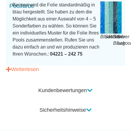
Bei uns wird die Folie standardmäßig in
Poolfarbe
blau hergestellt. Sie haben zu dem die
Möglichkeit aus einer Auswahl von 4 – 5
Sonderfarben zu wählen. So können Sie
ein individuelles Muster für die Folie Ihres
Blue
Sand
White
Silver
Silver
Pools zusammenstellen. Rufen Sie uns
Black
Lagoo
dazu einfach an und wir produzieren nach
Ihren Wünschen.:
04221 – 242 75
Weiterlesen
Kundenbewertungen
Sicherheitshinweise