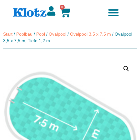
0
Start
/
Poolbau
/
Pool
/
Ovalpool
/
Ovalpool 3,5 x 7,5 m
/ Ovalpool
3,5 x 7,5 m, Tiefe 1,2 m