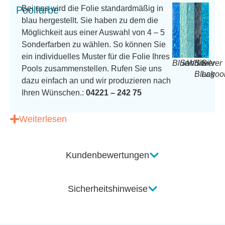
Bei uns wird die Folie standardmäßig in
Poolfarbe
blau hergestellt. Sie haben zu dem die
Möglichkeit aus einer Auswahl von 4 – 5
Sonderfarben zu wählen. So können Sie
ein individuelles Muster für die Folie Ihres
Blue
Sand
White
Silver
Silver
Pools zusammenstellen. Rufen Sie uns
Black
Lagoo
dazu einfach an und wir produzieren nach
Ihren Wünschen.:
04221 – 242 75
Weiterlesen
Kundenbewertungen
Sicherheitshinweise