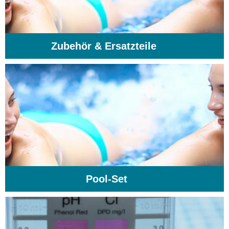
Zubehör & Ersatzteile
(74)
Pool-Set
(1)