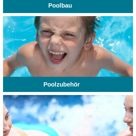
Poolbau
(195)
Poolzubehör
(31)