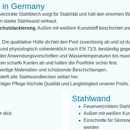
e in Germany
erzinkte Stahlblech sorgt für Stabilität und hält den enormen W
m starke Stahlwand verbaut.
chutzlackierung.
Außen mit weißem Kunststoff beschichtet un
. Die qualitative Hülle dichtet den Pool zuverlässig ab und ist 
len und physiologisch unbedenklich nach EN 71/3, beständig g
g der Anwendungsvorschriften und Wassertemperaturen bis max
n scharfe Kanten ab und halten die Poolfolie sicher fest.
ertige Materialien und schützende Beschichtungen.
 stellt alle Stahlwandbecken selber her.
htiger Pflege höchste Qualität und Langlebigkeit unserer Pools.
Stahlwand
Feuerverzinktem Stah
m dick
Außen mit weißen Kunst
Einschnitte für Skimm
werden