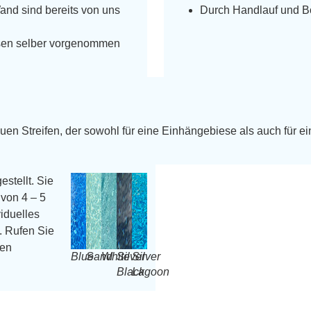
Wand sind bereits von uns
Durch Handlauf und Bo
üssen selber vorgenommen
uen Streifen, der sowohl für eine Einhängebiese als auch für ei
estellt. Sie
von 4 – 5
iduelles
. Rufen Sie
ren
Blue
Sand
White
Silver
Silver
Black
Lagoon