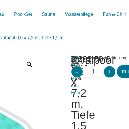
au
Pool-Set
Sauna
Wasserpflege
Fun & Chill
valpool 3,6 x 7,2 m, Tiefe 1,5 m
Ovalpool
2.202,00
€
Merken
Artikelnummer:
1,5
Verfügbar bei Nachbestellung
inkl.
zzgl.
12053
m
19
Versandkosten
3,6
-
+
In
Tiefe
%
x
0,8
MwSt.
mm
7,2
Folie
m,
Tiefe
1,5