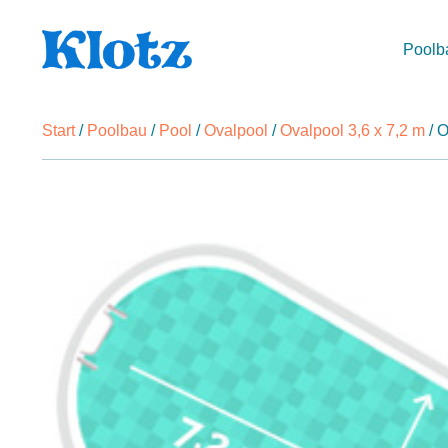
Poolb
Start
/
Poolbau
/
Pool
/
Ovalpool
/
Ovalpool 3,6 x 7,2 m
/ O