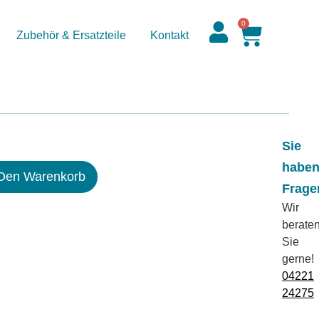
0
Zubehör & Ersatzteile
Kontakt
Sie
habe
 Den Warenkorb
Frage
Wir
berate
Sie
gerne!
04221
24275