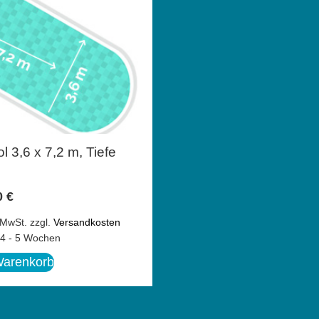
l 3,6 x 7,2 m, Tiefe
0
€
 MwSt.
zzgl.
Versandkosten
4 - 5 Wochen
Warenkorb