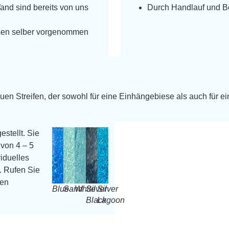
Wand sind bereits von uns
Durch Handlauf und Bo
üssen selber vorgenommen
uen Streifen, der sowohl für eine Einhängebiese als auch für ei
estellt. Sie
von 4 – 5
iduelles
. Rufen Sie
ren
Blue
Sand
White
Silver
Silver
Black
Lagoon