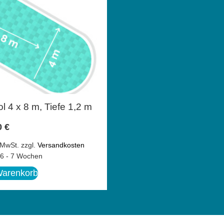
l 4 x 8 m, Tiefe 1,2 m
0
€
 MwSt.
zzgl.
Versandkosten
6 - 7 Wochen
Warenkorb