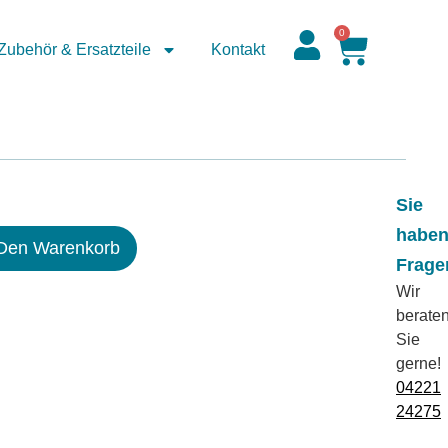
0
Zubehör & Ersatzteile
Kontakt
Sie
habe
 Den Warenkorb
Frage
Wir
berate
Sie
gerne!
04221
24275