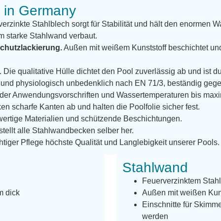
e in Germany
erzinkte Stahlblech sorgt für Stabilität und hält den enormen W
m starke Stahlwand verbaut.
chutzlackierung.
Außen mit weißem Kunststoff beschichtet un
. Die qualitative Hülle dichtet den Pool zuverlässig ab und ist 
len und physiologisch unbedenklich nach EN 71/3, beständig g
g der Anwendungsvorschriften und Wassertemperaturen bis max
n scharfe Kanten ab und halten die Poolfolie sicher fest.
ertige Materialien und schützende Beschichtungen.
 stellt alle Stahlwandbecken selber her.
htiger Pflege höchste Qualität und Langlebigkeit unserer Pools.
Stahlwand
Feuerverzinktem Stah
m dick
Außen mit weißen Kunst
Einschnitte für Skimm
werden