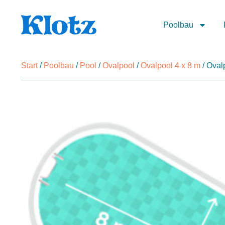
Poolbau
Start
/
Poolbau
/
Pool
/
Ovalpool
/
Ovalpool 4 x 8 m
/ Oval