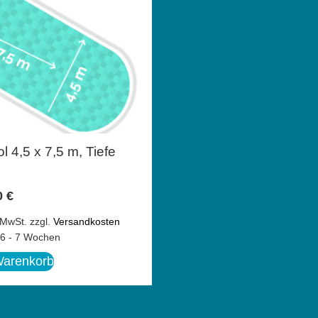
l 4,5 x 7,5 m, Tiefe
0
€
 MwSt.
zzgl.
Versandkosten
6 - 7 Wochen
Warenkorb