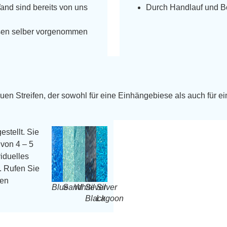
Wand sind bereits von uns
Durch Handlauf und Bo
üssen selber vorgenommen
uen Streifen, der sowohl für eine Einhängebiese als auch für ei
estellt. Sie
von 4 – 5
iduelles
. Rufen Sie
ren
Blue
Sand
White
Silver
Silver
Black
Lagoon