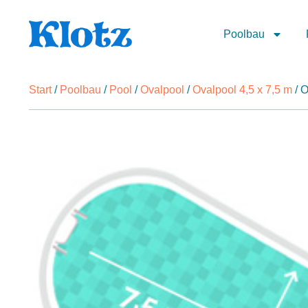
Poolbau
Start
/
Poolbau
/
Pool
/
Ovalpool
/
Ovalpool 4,5 x 7,5 m
/ O