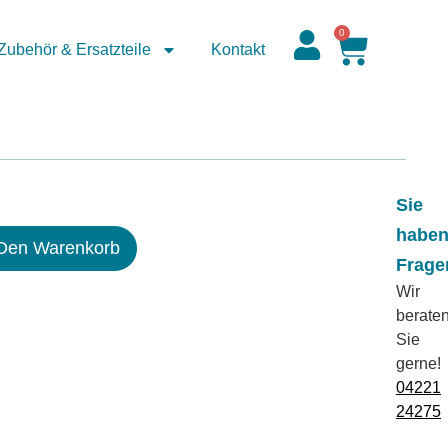
0
Zubehör & Ersatzteile
Kontakt
Sie
habe
 Den Warenkorb
Frage
Wir
berate
Sie
gerne!
04221
24275