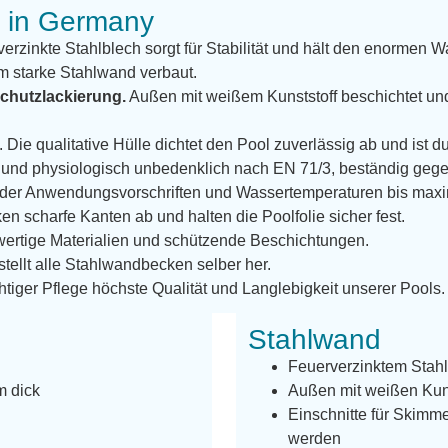
e in Germany
erzinkte Stahlblech sorgt für Stabilität und hält den enormen W
m starke Stahlwand verbaut.
chutzlackierung.
Außen mit weißem Kunststoff beschichtet un
. Die qualitative Hülle dichtet den Pool zuverlässig ab und ist 
len und physiologisch unbedenklich nach EN 71/3, beständig g
g der Anwendungsvorschriften und Wassertemperaturen bis max
n scharfe Kanten ab und halten die Poolfolie sicher fest.
ertige Materialien und schützende Beschichtungen.
 stellt alle Stahlwandbecken selber her.
htiger Pflege höchste Qualität und Langlebigkeit unserer Pools.
Stahlwand
Feuerverzinktem Stah
m dick
Außen mit weißen Kunst
Einschnitte für Skimm
werden