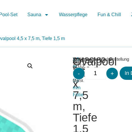
Pool-Set
Sauna
Wasserpflege
Fun & Chill
valpool 4,5 x 7,5 m, Tiefe 1,5 m
Ovalpool
2.430,00
€
Merken
Artikelnummer:
1,5
Verfügbar bei Nachbestellung
inkl.
zzgl.
12113
m
19
Versandkosten
4,5
-
+
In
Tiefe
%
x
0,8
MwSt.
mm
7,5
Folie
m,
Tiefe
1,5