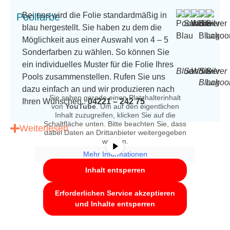
Bei uns wird die Folie standardmäßig in
Poolfarbe
blau hergestellt. Sie haben zu dem die
Möglichkeit aus einer Auswahl von 4 – 5
Sonderfarben zu wählen. So können Sie
ein individuelles Muster für die Folie Ihres
Blue
Sand
White
Silver
Silver
Pools zusammenstellen. Rufen Sie uns
Black
Lagoo
dazu einfach an und wir produzieren nach
Sie sehen gerade einen Platzhalterinhalt
Ihren Wünschen.:
04221 – 242 75
von
YouTube
. Um auf den eigentlichen
Inhalt zuzugreifen, klicken Sie auf die
Schaltfläche unten. Bitte beachten Sie, dass
Weiterlesen
dabei Daten an Drittanbieter weitergegeben
werden.
Mehr Informationen
Kundenbewertungen
Inhalt entsperren
Erforderlichen Service akzeptieren
Sicherheitshinweise
und Inhalte entsperren