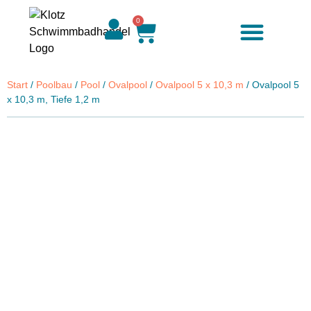
0
Zubehör & Ersatzteile
Start
/
Poolbau
/
Pool
/
Ovalpool
/
Ovalpool 5 x 10,3 m
/ Ovalpool 5
x 10,3 m, Tiefe 1,2 m