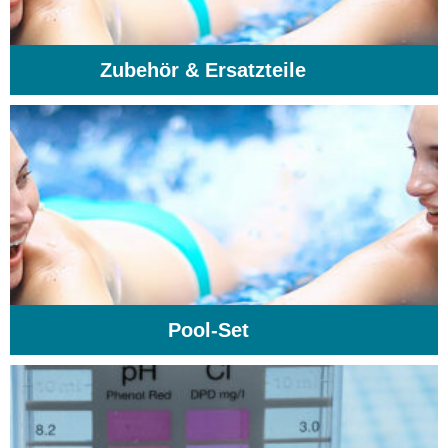
Zubehör & Ersatzteile
(74)
Pool-Set
(1)