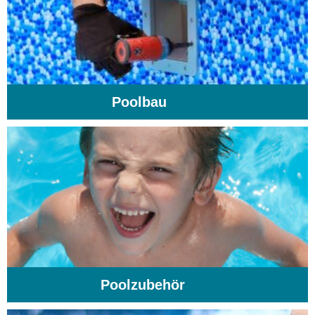
Poolbau
(195)
Poolzubehör
(31)