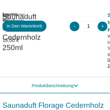
Merken
Artikelnummer:
5 vorrätig
Saunaduft
S
inkl.
zzgl.
7101
19
Versandkosten
Florage
-
+
%
In Den Warenkorb
MwSt.
Cedernholz
W
18,00
€
b
250ml
S
g
0
2
Produktbeschreibung
Saunaduft Florage Cedernholz