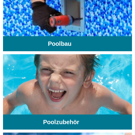
Poolbau
(195)
Poolzubehör
(31)