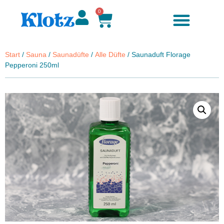
0
Start
/
Sauna
/
Saunadüfte
/
Alle Düfte
/ Saunaduft Florage
Pepperoni 250ml