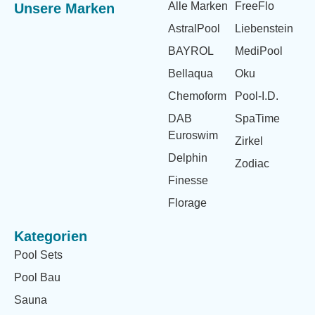
Alle Marken
FreeFlo
Unsere Marken
AstralPool
Liebenstein
BAYROL
MediPool
Bellaqua
Oku
Chemoform
Pool-I.D.
DAB
SpaTime
Euroswim
Zirkel
Delphin
Zodiac
Finesse
Florage
Kategorien
Pool Sets
Pool Bau
Sauna