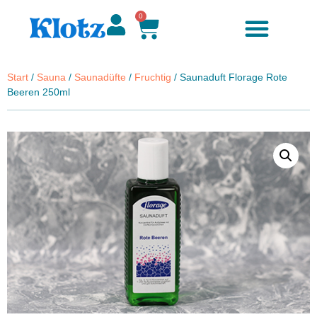
0
Start
/
Sauna
/
Saunadüfte
/
Fruchtig
/ Saunaduft Florage Rote
Beeren 250ml