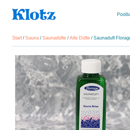
Poolb
Start
/
Sauna
/
Saunadüfte
/
Alle Düfte
/ Saunaduft Flora