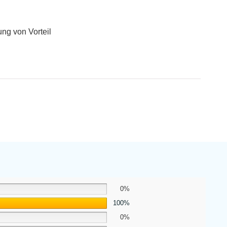
ng von Vorteil
0%
100%
0%