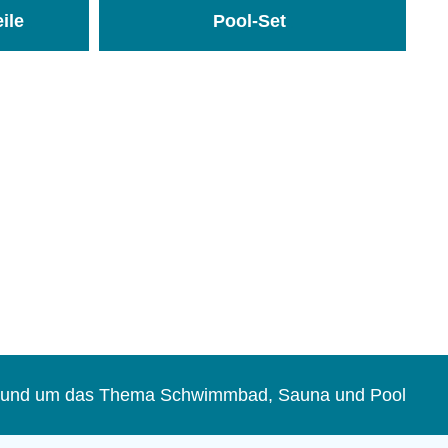
eile
Pool-Set
(74)
(1)
s rund um das Thema Schwimmbad, Sauna und Pool