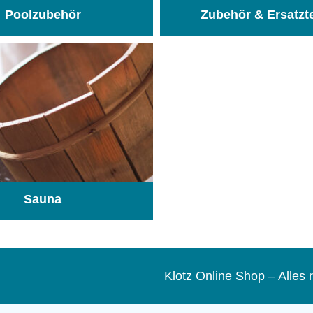
Poolzubehör
Zubehör & Ersatzt
(31)
Sauna
(104)
Klotz Online Shop – Alle