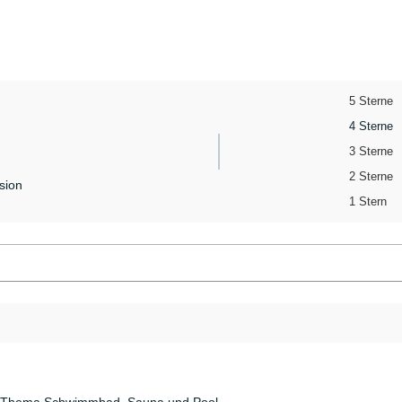
5 Sterne
4 Sterne
3 Sterne
2 Sterne
sion
1 Stern
as Thema Schwimmbad, Sauna und Pool