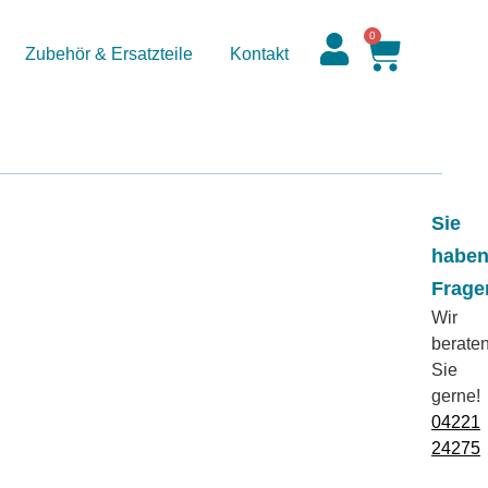
0
Zubehör & Ersatzteile
Kontakt
Sie
habe
Frage
Wir
berate
Sie
gerne!
04221
24275