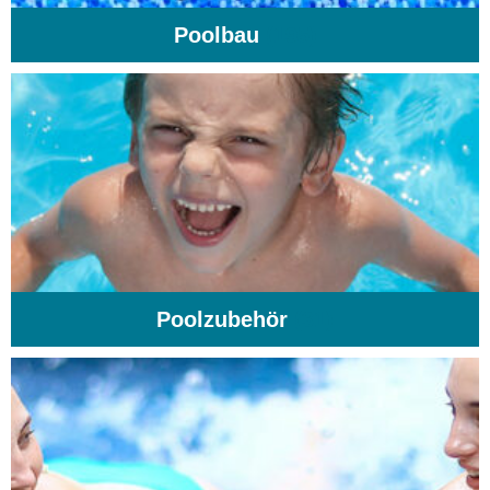
Poolbau
(195)
Poolzubehör
(31)