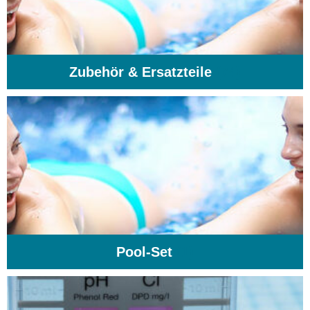
Zubehör & Ersatzteile
(74)
Pool-Set
(1)