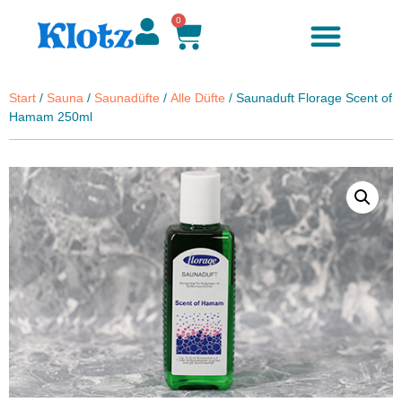
0
Start
/
Sauna
/
Saunadüfte
/
Alle Düfte
/ Saunaduft Florage Scent of
Hamam 250ml