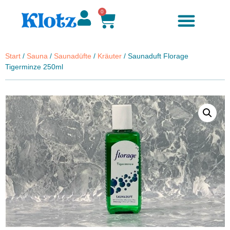
0
Start
/
Sauna
/
Saunadüfte
/
Kräuter
/ Saunaduft Florage
Tigerminze 250ml