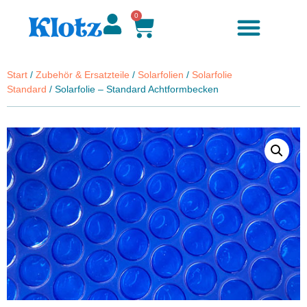
0
Start
/
Zubehör & Ersatzteile
/
Solarfolien
/
Solarfolie
Standard
/ Solarfolie – Standard Achtformbecken