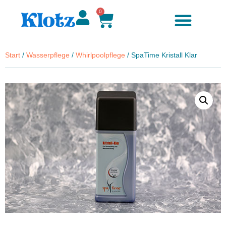
0
Start
/
Wasserpflege
/
Whirlpoolpflege
/ SpaTime Kristall Klar