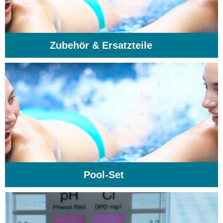
Zubehör & Ersatzteile
(74)
Pool-Set
(1)