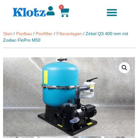
0
Start
/
Poolbau
/
Poolfilter
/
Filteranlagen
/ Zirkel QS 400 mm mit
Zodiac FloPro M50