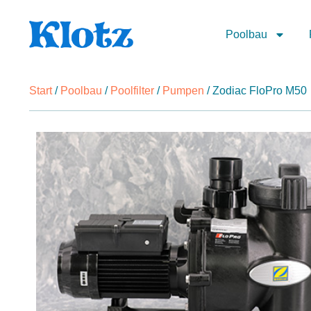
Poolbau
Start
/
Poolbau
/
Poolfilter
/
Pumpen
/ Zodiac FloPro M50