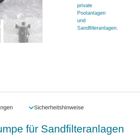
private
Poolanlagen
und
Sandfilteranlagen.
ungen
Sicherheitshinweise
mpe für Sandfilteranlagen