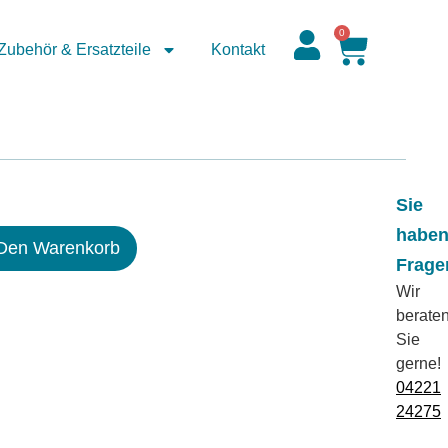
0
Zubehör & Ersatzteile
Kontakt
Sie
habe
 Den Warenkorb
Frage
Wir
berate
Sie
gerne!
04221
24275