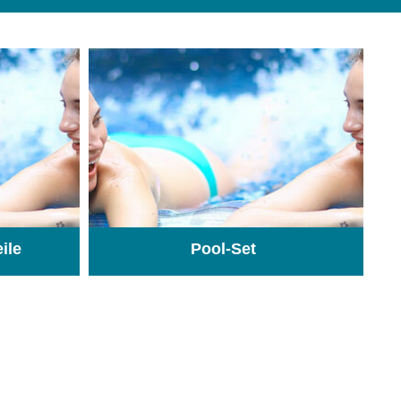
eile
Pool-Set
(74)
(1)