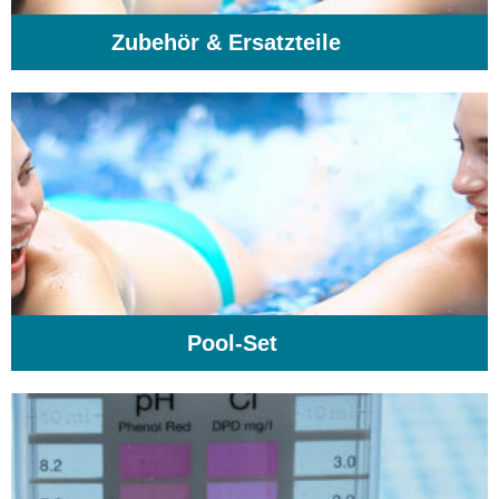
Zubehör & Ersatzteile
(74)
Pool-Set
(1)