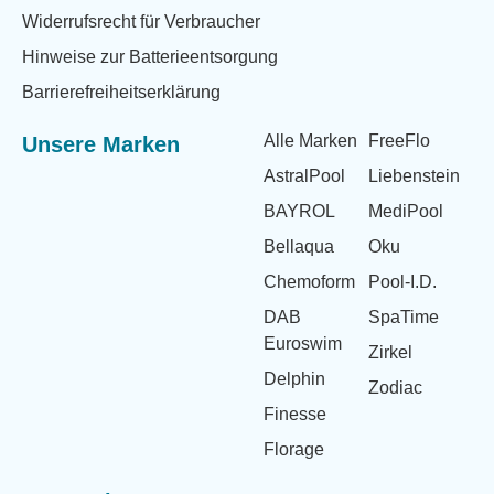
Widerrufsrecht für Verbraucher
Hinweise zur Batterieentsorgung
Barrierefreiheitserklärung
Alle Marken
FreeFlo
Unsere Marken
AstralPool
Liebenstein
BAYROL
MediPool
Bellaqua
Oku
Chemoform
Pool-I.D.
DAB
SpaTime
Euroswim
Zirkel
Delphin
Zodiac
Finesse
Florage