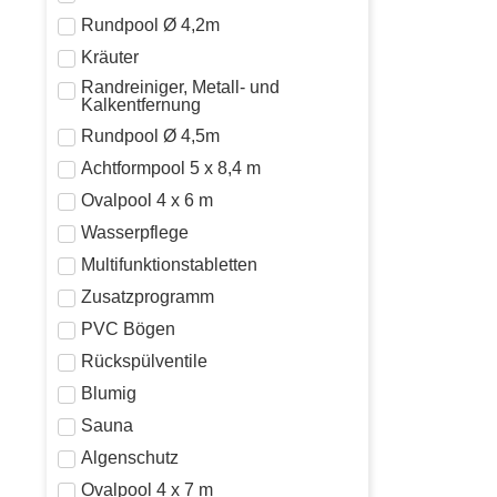
Rundpool Ø 4,2m
Kräuter
Randreiniger, Metall- und
Kalkentfernung
Rundpool Ø 4,5m
Achtformpool 5 x 8,4 m
Ovalpool 4 x 6 m
Wasserpflege
Multifunktionstabletten
Zusatzprogramm
PVC Bögen
Rückspülventile
Blumig
Sauna
Algenschutz
Ovalpool 4 x 7 m