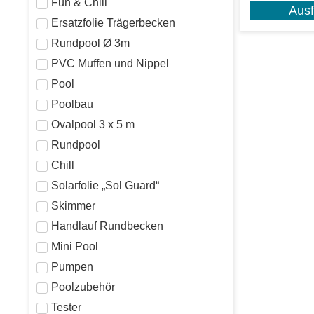
Fun & Chill
Aus
Ersatzfolie Trägerbecken
Rundpool Ø 3m
PVC Muffen und Nippel
Pool
Poolbau
Ovalpool 3 x 5 m
Rundpool
Chill
Solarfolie „Sol Guard“
Skimmer
Handlauf Rundbecken
Mini Pool
Pumpen
Poolzubehör
Tester