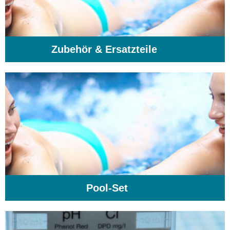
Zubehör & Ersatzteile
(74)
Pool-Set
(1)