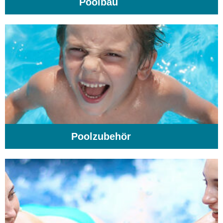
Poolbau
(195)
Poolzubehör
(31)