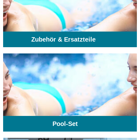
Zubehör & Ersatzteile
(74)
Pool-Set
(1)