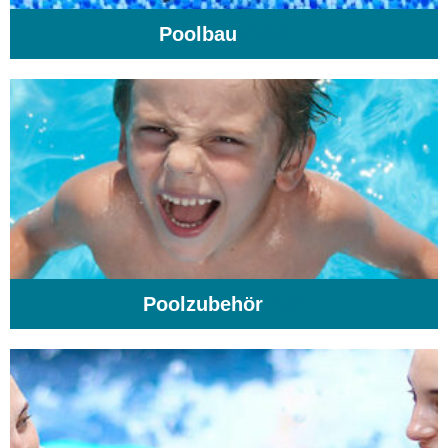
Poolbau
(195)
Poolzubehör
(31)