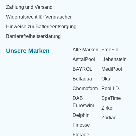
Zahlung und Versand
Widerrufsrecht für Verbraucher
Hinweise zur Batterieentsorgung
Barrierefreiheitserklärung
Alle Marken
FreeFlo
Unsere Marken
AstralPool
Liebenstein
BAYROL
MediPool
Bellaqua
Oku
Chemoform
Pool-I.D.
DAB
SpaTime
Euroswim
Zirkel
Delphin
Zodiac
Finesse
Florage