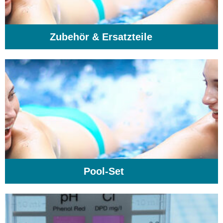
Zubehör & Ersatzteile
(74)
Pool-Set
(1)