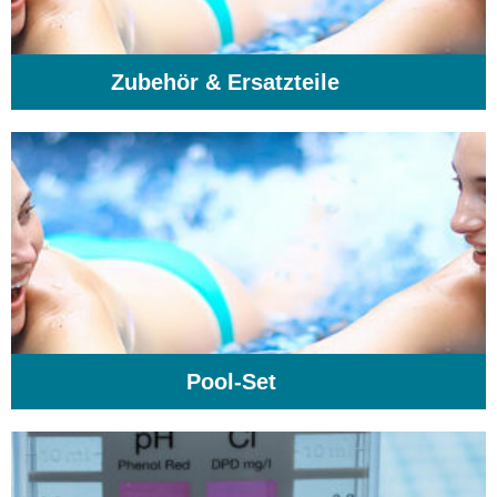
Zubehör & Ersatzteile
(74)
Pool-Set
(1)