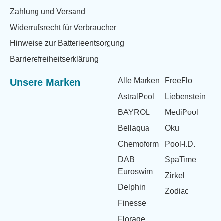
Zahlung und Versand
Widerrufsrecht für Verbraucher
Hinweise zur Batterieentsorgung
Barrierefreiheitserklärung
Alle Marken
FreeFlo
Unsere Marken
AstralPool
Liebenstein
BAYROL
MediPool
Bellaqua
Oku
Chemoform
Pool-I.D.
DAB
SpaTime
Euroswim
Zirkel
Delphin
Zodiac
Finesse
Florage