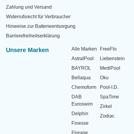
Zahlung und Versand
Widerrufsrecht für Verbraucher
Hinweise zur Batterieentsorgung
Barrierefreiheitserklärung
Alle Marken
FreeFlo
Unsere Marken
AstralPool
Liebenstein
BAYROL
MediPool
Bellaqua
Oku
Chemoform
Pool-I.D.
DAB
SpaTime
Euroswim
Zirkel
Delphin
Zodiac
Finesse
Florage