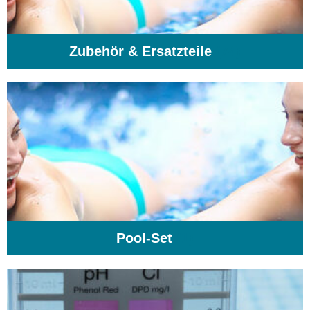
Zubehör & Ersatzteile
(74)
Pool-Set
(1)