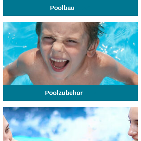
Poolbau
(195)
Poolzubehör
(31)