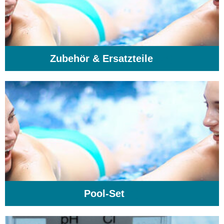
Zubehör & Ersatzteile
(74)
Pool-Set
(1)