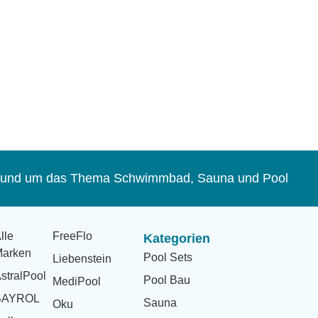
s rund um das Thema Schwimmbad, Sauna und Pool
lle
FreeFlo
Kategorien
arken
Pool Sets
Liebenstein
stralPool
Pool Bau
MediPool
BAYROL
Sauna
Oku