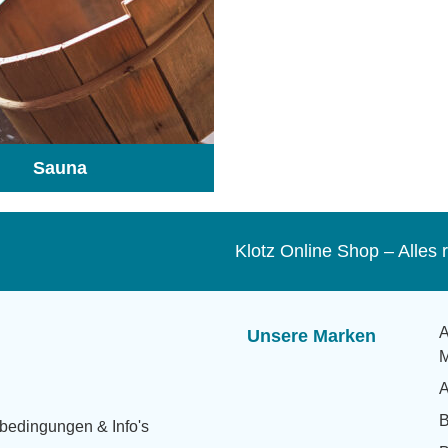
Sauna
(104)
Klotz Online Shop – Alle
A
Unsere Marken
M
A
bedingungen & Info's