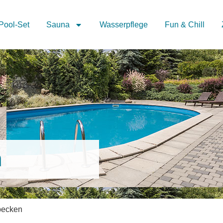
Pool-Set
Sauna
Wasserpflege
Fun & Chill
n
becken