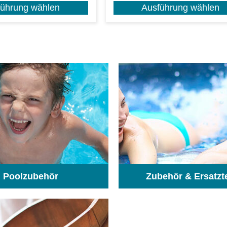
führung wählen
Ausführung wählen
Poolzubehör
Zubehör & Ersatzt
(31)