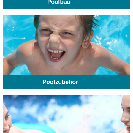
Poolbau
(195)
Poolzubehör
(31)