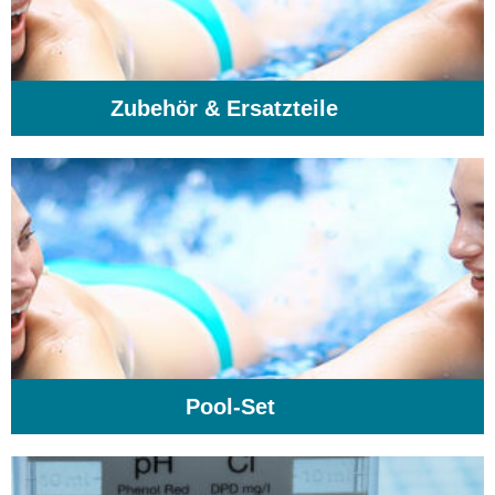
Zubehör & Ersatzteile
(74)
Pool-Set
(1)