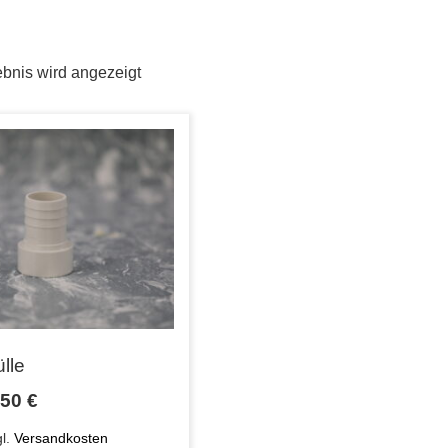
bnis wird angezeigt
lle
,50
€
gl.
Versandkosten