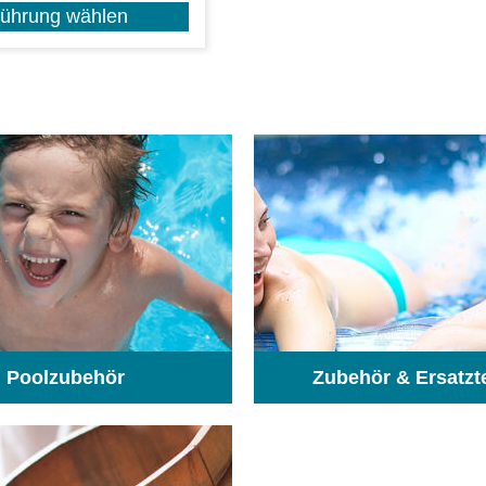
führung wählen
Poolzubehör
Zubehör & Ersatzt
(31)