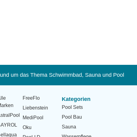
s rund um das Thema Schwimmbad, Sauna und Pool
lle
FreeFlo
Kategorien
arken
Pool Sets
Liebenstein
stralPool
Pool Bau
MediPool
BAYROL
Sauna
Oku
ellaqua
Wasserpflege