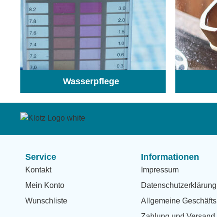
Wasserpflege
(103)
Service
Informationen
Kontakt
Impressum
Mein Konto
Datenschutzerklärung
Wunschliste
Allgemeine Geschäfts
Zahlung und Versand