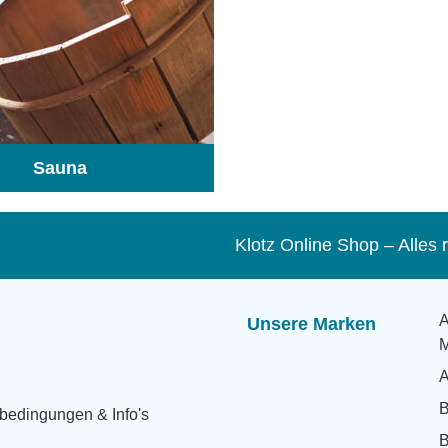
Sauna
(104)
Klotz Online Shop – Alle
A
Unsere Marken
M
A
bedingungen & Info's
B