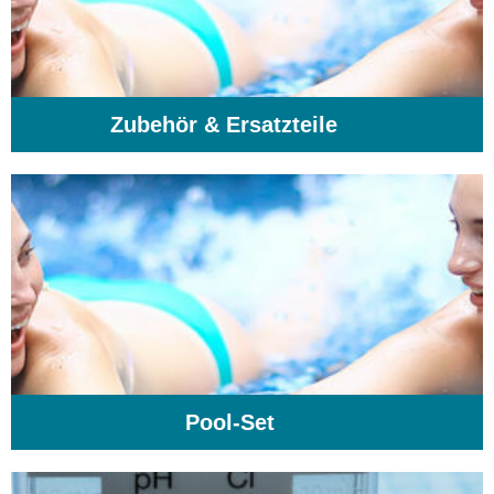
Zubehör & Ersatzteile
(74)
Pool-Set
(1)