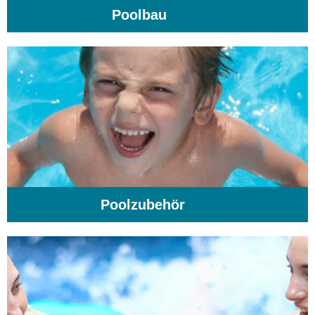
Poolbau
(195)
Poolzubehör
(31)