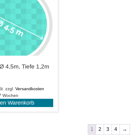
Ø 4,5m, Tiefe 1,2m
€
t.
zzgl.
Versandkosten
 7 Wochen
den Warenkorb
1
2
3
4
→