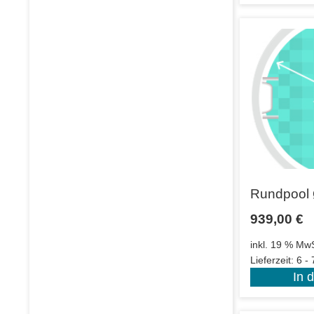
Rundpool 
939,00
€
inkl. 19 % MwS
Lieferzeit:
6 -
In 