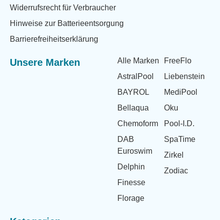
Widerrufsrecht für Verbraucher
Hinweise zur Batterieentsorgung
Barrierefreiheitserklärung
Alle Marken
FreeFlo
Unsere Marken
AstralPool
Liebenstein
BAYROL
MediPool
Bellaqua
Oku
Chemoform
Pool-I.D.
DAB
SpaTime
Euroswim
Zirkel
Delphin
Zodiac
Finesse
Florage