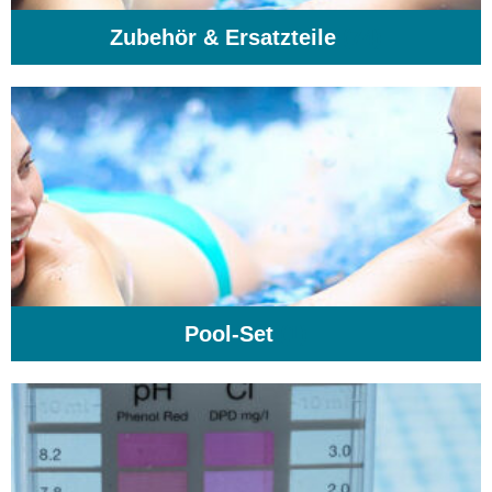
Zubehör & Ersatzteile
(74)
Pool-Set
(1)