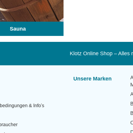
Sauna
(104)
Klotz Online Shop – Alle
A
Unsere Marken
M
A
bedingungen & Info's
B
rbraucher