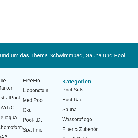
s rund um das Thema Schwimmbad, Sauna und Pool
lle
FreeFlo
Kategorien
arken
Pool Sets
Liebenstein
stralPool
Pool Bau
MediPool
BAYROL
Sauna
Oku
ellaqua
Wasserpflege
Pool-I.D.
Chemoform
Filter & Zubehör
SpaTime
DAB