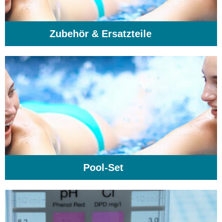
Zubehör & Ersatzteile
(74)
Pool-Set
(1)