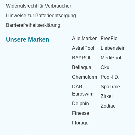
Widerrufsrecht für Verbraucher
Hinweise zur Batterieentsorgung
Barrierefreiheitserklärung
Alle Marken
FreeFlo
Unsere Marken
AstralPool
Liebenstein
BAYROL
MediPool
Bellaqua
Oku
Chemoform
Pool-I.D.
DAB
SpaTime
Euroswim
Zirkel
Delphin
Zodiac
Finesse
Florage