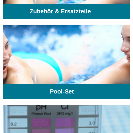
Zubehör & Ersatzteile
(74)
Pool-Set
(1)